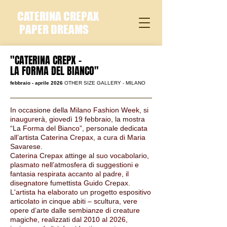
CATERINA CREPAX
PAPER DREAMS
"CATERINA CREPX -
LA FORMA DEL BIANCO"
febbraio - aprile 2026
OTHER SIZE GALLERY - MILANO
In occasione della Milano Fashion Week, si
inaugurerà, giovedì 19 febbraio, la mostra
“La Forma del Bianco”, personale dedicata
all’artista Caterina Crepax, a cura di Maria
Savarese.
Caterina Crepax attinge al suo vocabolario,
plasmato nell’atmosfera di suggestioni e
fantasia respirata accanto al padre, il
disegnatore fumettista Guido Crepax.
L'artista ha elaborato un progetto espositivo
articolato in cinque abiti – scultura, vere
opere d’arte dalle sembianze di creature
magiche, realizzati dal 2010 al 2026,